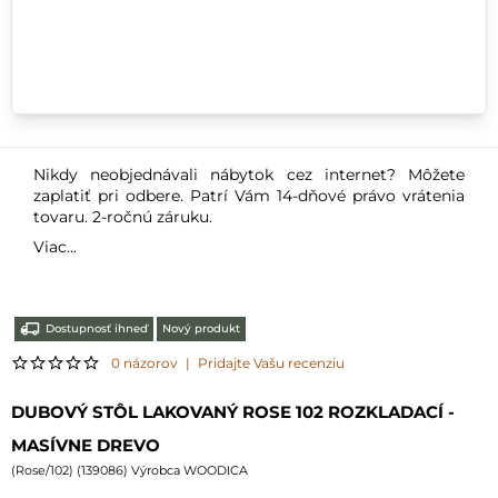
Nikdy neobjednávali nábytok cez internet? Môžete
zaplatiť pri odbere. Patrí Vám 14-dňové právo vrátenia
tovaru. 2-ročnú záruku.
Viac...
Dostupnosť ihneď
Nový produkt
0 názorov
|
Pridajte Vašu recenziu
DUBOVÝ STÔL LAKOVANÝ ROSE 102 ROZKLADACÍ -
MASÍVNE DREVO
(
Rose/102
) (
139086
) Výrobca WOODICA