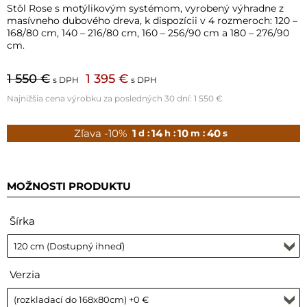
Stôl Rose s motýlikovým systémom, vyrobený výhradne z
masívneho dubového dreva, k dispozícii v 4 rozmeroch: 120 –
168/80 cm, 140 – 216/80 cm, 160 – 256/90 cm a 180 – 276/90
cm.
1 550 €
1 395 €
s DPH
s DPH
Najnižšia cena výrobku za posledných 30 dní:
1 550 €
Zľava -10%
1
14
10
38
d :
h :
m :
s
MOŽNOSTI PRODUKTU
Šírka
Verzia