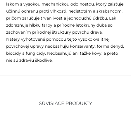
lakom s vysokou mechanickou odolnosťou, ktorý zaisťuje
účinnú ochranu proti vlhkosti, nečistotám a škrabancom,
pričom zaručuje trvanlivosť a jednoduchú údržbu. Lak
zdôrazňuje hĺbku farby a prírodné letokruhy duba so
zachovaním prírodnej štruktúry povrchu dreva.
Nátery vyhotovené pomocou tejto vysokokvalitnej
povrchovej úpravy neobsahujú konzervanty, formaldehyd,
biocídy a fungicídy. Neobsahujú ani ťažké kovy, a preto
nie sú zdraviu škodlivé.
SÚVISIACE PRODUKTY