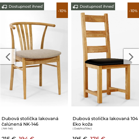
Dostupnosť ihneď
Dostupnosť ihneď
-10%
-10%
Dubová stolička lakovaná
Dubová stolička lakovaná 104
čalúnená NK-146
Eko koža
( NK-146
)
( Dab/Krz/104c
)
215 €
194 €
195 €
176 €