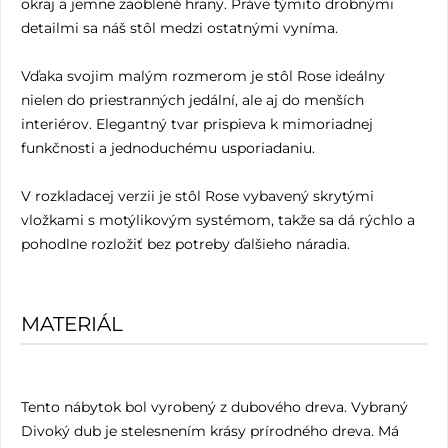
okraj a jemne zaoblené hrany. Práve týmito drobnými
detailmi sa náš stôl medzi ostatnými vyníma.
Vďaka svojim malým rozmerom je stôl Rose ideálny
nielen do priestranných jedální, ale aj do menších
interiérov. Elegantný tvar prispieva k mimoriadnej
funkčnosti a jednoduchému usporiadaniu.
V rozkladacej verzii je stôl Rose vybavený skrytými
vložkami s motýlikovým systémom, takže sa dá rýchlo a
pohodlne rozložiť bez potreby ďalšieho náradia.
MATERIÁL
Tento nábytok bol vyrobený z dubového dreva. Vybraný
Divoký dub je stelesnením krásy prírodného dreva. Má