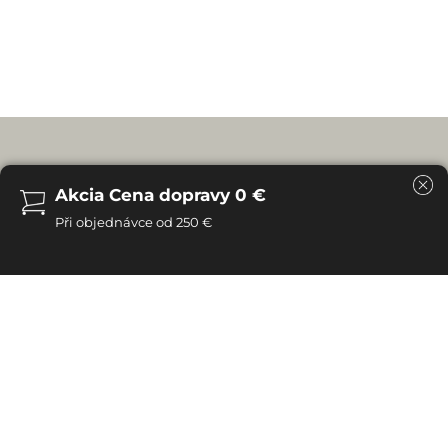
V prípade objednávok typického nábytku
nevyžadujeme zaplatenie zálohy
Celá suma môže byť zaplatená až pri odbere nábytku
Prirodzeným doplnkom každého stola sú samozrejme
drevené stoličky. Rovnako ako stôl sú stopercentne
vybavené z masívu dubu, vyznačujú sa tak trvanlivosťou
a odolnosťou. Ušľachtilý vzhľad a precízne prevedenie
stoličky dokonalo doplňuje krásu dubového stola.
Bohatá ponuka umožní vybrať taký model, ktorý presne