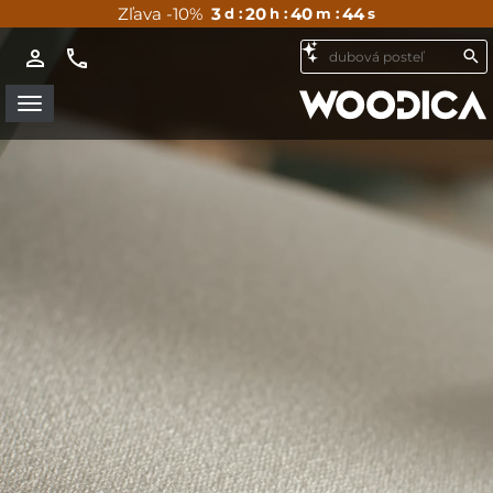
Zľava -10%
3
20
40
42
d :
h :
m :
s