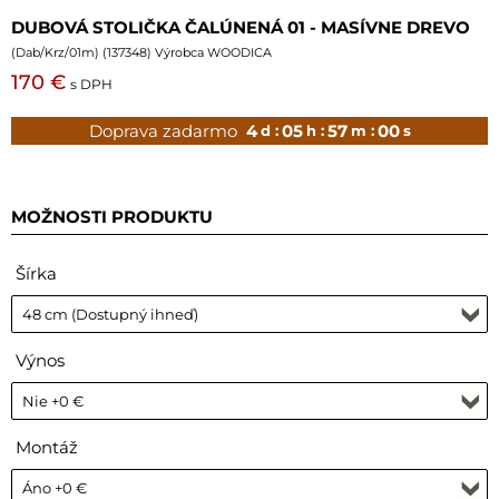
DUBOVÁ STOLIČKA ČALÚNENÁ 01 - MASÍVNE DREVO
(
Dab/Krz/01m
) (
137348
) Výrobca WOODICA
170 €
s DPH
Doprava zadarmo
4
05
56
59
d :
h :
m :
s
MOŽNOSTI PRODUKTU
Šírka
Výnos
Montáž