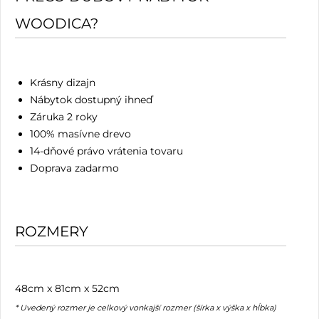
WOODICA?
Krásny dizajn
Nábytok dostupný ihneď
Záruka 2 roky
100% masívne drevo
14-dňové právo vrátenia tovaru
Doprava zadarmo
ROZMERY
48cm x 81cm x 52cm
* Uvedený rozmer je celkový vonkajší rozmer (šírka x výška x hĺbka)