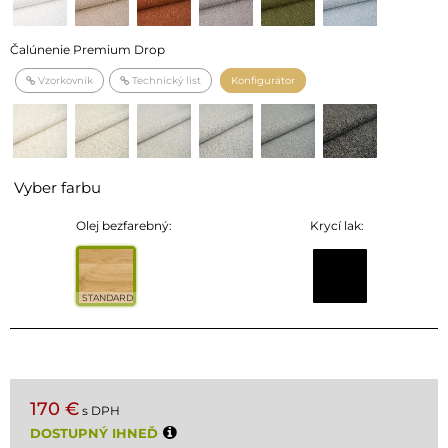
Čalúnenie Premium Drop
Vzorkovník
Technický list
Konfigurátor
Vyber farbu
Olej bezfarebný:
Krycí lak:
STANDARD
170 €
s DPH
DOSTUPNÝ IHNEĎ