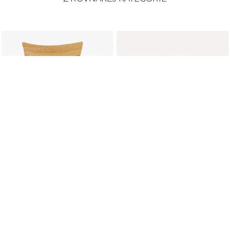
Zamietnuť všetky
Spravovať preferencie
Dubové kreslo lakované NF-125
Dubová stolička lakovaná
Čalúnenie
čalúnená 104
225 €
203 €
195 €
176 €