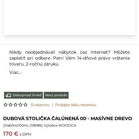
Nikdy neobjednávali nábytok cez internet? Môžete
zaplatiť pri odbere. Patrí Vám 14-dňové právo vrátenia
tovaru. 2-ročnú záruku.
Viac...
Dostupnosť ihneď
Nový produkt
0 názorov
|
Pridajte Vašu recenziu
DUBOVÁ STOLIČKA ČALÚNENÁ 00 - MASÍVNE DREVO
(
Dab/Krz/00m
) (
138186
) Výrobca WOODICA
170 €
s DPH