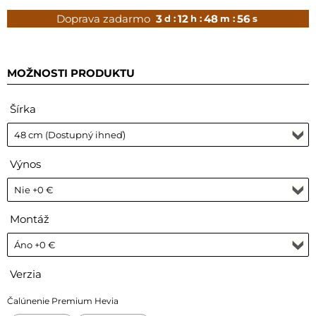
Doprava zadarmo
3
12
48
55
d :
h :
m :
s
MOŽNOSTI PRODUKTU
Šírka
Výnos
Montáž
Verzia
Čalúnenie Premium Hevia