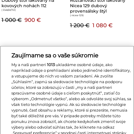
Dubový stôl lakovaný na
Rozťahovací stôl lakovaný
kovových nohách 112
Nicea 129 dubový
( Dab/st/112
)
provensálsky štýl
( nicea-129
)
1 000 €
900 €
1 200 €
1 080 €
Zaujímame sa o vaše súkromie
Z ROVNAKEJ KATEGÓRIE
My a naši partneri
1013
ukladáme osobné údaje, ako
napríklad údaje o prehliadaní alebo jedinečné identifikátory,
a vstupujeme do nich vo vašom zariadení. Ak zvolíte
„Súhlasím“, zapnú sa sledovacie technológie na podporu
účelov, ktoré sa zobrazujú v časti „my a naši partneri
spracúvame osobné údaje s cieľom poskytnúť“, zatiaľ čo
výberom „Odmetnuť všetko“, alebo ak odvoláte svoj súhlas, sa
však tieto technológie vypnú. Ak sú sledovacie technológie
vypnuté, časť obsahu a reklamy, ktoré si prezeráte, nemusia
byť také dôležité pre vás. V prípade potreby môžete túto
ponuku znova zobraziť, ak chcete kedykoľvek zmeniť svoje
výbery alebo odvolať súhlas tak, že kliknete na odkaz
„Spravovať preferencie“ v spodnej časti internetovej stránky