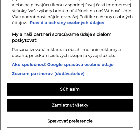
alebo na plávajúcu ikonu v spodnej ľavej časti internetovej
stránky. Vaše výbery budú mať účinok na náš Webové sídlo.
Viac podrobností nájdete v našej Politike ochrany osobných
údajov.
Pravidlá ochrany osobných údajov
My a naši partneri spracúvame údaje s cieľom
poskytovať:
Dubová stolička lakovaná
Dubová stolička lakovaná 101m
Personalizovaná reklama a obsah, meranie reklamy a
čalúnená NK-128
170 €
153 €
obsahu, prieskum cieľových skupín a vývoj služieb.
140 €
126 €
Ako spoločnosť Google spracúva osobné údaje
Zoznam partnerov (dodávateľov)
Súhlasím
Zamietnuť všetky
Spravovať preferencie