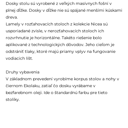
Dosky stolu sú vyrobené z veľkých masívnych fošní v
plnej dĺžke. Dosky v dĺžke nie sú spájané menšími kúskami
dreva.
Lamely v rozťahovacích stoloch z kolekcie Nicea sú
usporiadané zvisle, v nerozťahovacích stoloch ich
rozvrhnutie je horizontálne. Takéto riešenie bolo
aplikované z technologických dôvodov. Jeho cieľom je
odstrániť tlaky, ktoré majú priamy vplyv na fungovanie
vodiacich líšt.
Druhy vybavenia
V základnom prevedení vyrobíme korpus stolov a nohy v
čiernom Ekolaku, zatiaľ čo dosku vyrábame v
bezfarebnom oleji. Ide o štandardnú farbu pre tieto
stolíky.