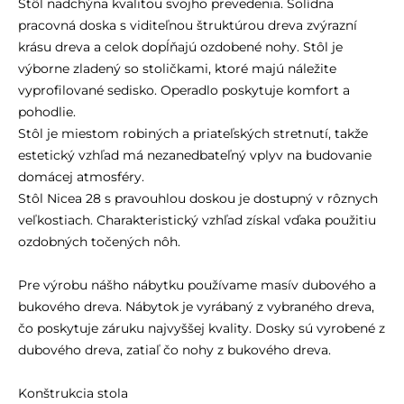
Stôl nadchýna kvalitou svojho prevedenia. Solídna
pracovná doska s viditeľnou štruktúrou dreva zvýrazní
krásu dreva a celok dopĺňajú ozdobené nohy. Stôl je
výborne zladený so stoličkami, ktoré majú náležite
vyprofilované sedisko. Operadlo poskytuje komfort a
pohodlie.
Stôl je miestom robiných a priateľských stretnutí, takže
estetický vzhľad má nezanedbateľný vplyv na budovanie
domácej atmosféry.
Stôl Nicea 28 s pravouhlou doskou je dostupný v rôznych
veľkostiach. Charakteristický vzhľad získal vďaka použitiu
ozdobných točených nôh.
Pre výrobu nášho nábytku používame masív dubového a
bukového dreva. Nábytok je vyrábaný z vybraného dreva,
čo poskytuje záruku najvyššej kvality. Dosky sú vyrobené z
dubového dreva, zatiaľ čo nohy z bukového dreva.
Konštrukcia stola