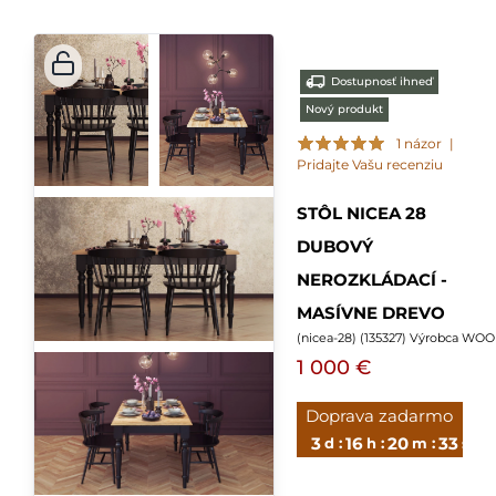
Dostupnosť ihneď
Nový produkt
1 názor
|
Pridajte Vašu recenziu
STÔL NICEA 28
DUBOVÝ
NEROZKLÁDACÍ -
MASÍVNE DREVO
(
nicea-28
) (
135327
) Výrobca WO
1 000 €
Doprava zadarmo
3
16
20
33
d :
h :
m :
s