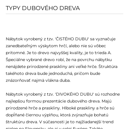
TYPY DUBOVÉHO DREVA
Nábytok vyrobený z tzv. 'ČISTÉHO DUBU' sa vyznačuje
zanedbateľným výskytom hrčí, alebo nie sú vôbec
pritomné. Je to drevo najvyššej kvality, je to trieda A.
Špeciálne vybrané drevo robí, že na povrchu nábytku
nenájdete prirodzené praskliny ani veľké hrče. Štruktúra
takéhoto dreva bude jednoduchá, pričom bude
znázorňovať najmä vlákna duba.
Nábytok vyrobený z tzv. 'DIVOKÉHO DUBU' sú rozhodne
najlepšou formou prezentácie dubového dreva. Majú
prirodzené hrče a praskliny. Hlboké praskliny a hrče sú
dopĺňané čiernou výplňou, ktorá zvýrazňuje bohatú
štruktúru dreva. V súčasnosti je to najžiadanejší trend
nielen na Slovensku, ale aj v celej Európe. Takáto