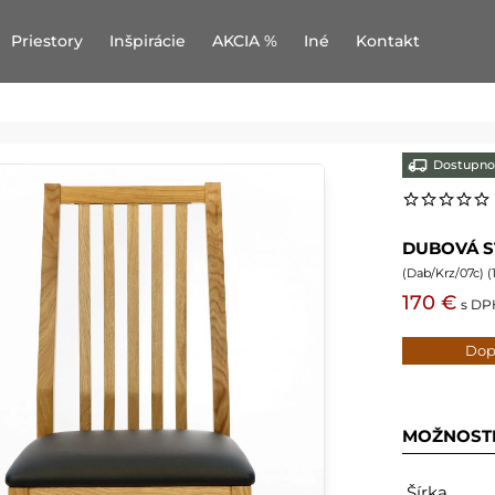
Priestory
Inšpirácie
AKCIA %
Iné
Kontakt
Dostupno
DUBOVÁ S
(
Dab/Krz/07c
) (
170 €
s DP
Dop
MOŽNOST
Šírka