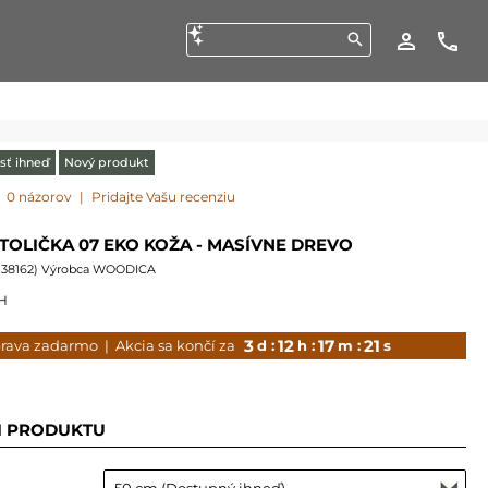
sť ihneď
Nový produkt
0 názorov
|
Pridajte Vašu recenziu
TOLIČKA 07 EKO KOŽA - MASÍVNE DREVO
138162
) Výrobca WOODICA
H
3
12
17
20
rava zadarmo
| Akcia sa končí za
d :
h :
m :
s
I PRODUKTU