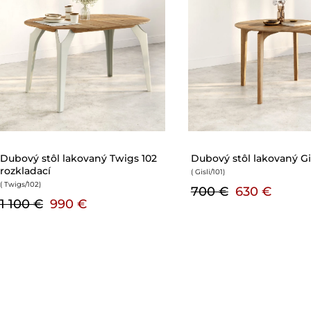
ý stôl lakovaný Gisli 101
Dubový stôl lakovaný Asana 
rozťahovací
101
)
( Asana/102
)
 €
630 €
3 800 €
3 420 €