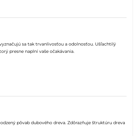
značujú sa tak trvanlivosťou a odolnosťou. Ušľachtilý
orý presne naplní vaše očakávania.
irodzený pôvab dubového dreva. Zdôrazňuje štruktúru dreva