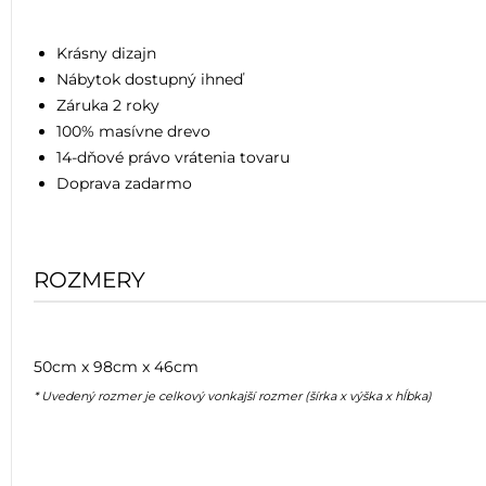
Krásny dizajn
Nábytok dostupný ihneď
Záruka 2 roky
100% masívne drevo
14-dňové právo vrátenia tovaru
Doprava zadarmo
ROZMERY
50cm x 98cm x 46cm
* Uvedený rozmer je celkový vonkajší rozmer (šírka x výška x hĺbka)