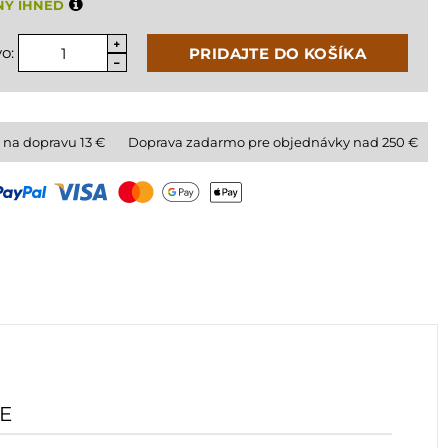
NÝ IHNEĎ
o:
PRIDAJTE DO KOŠÍKA
 na dopravu
13
€
Doprava zadarmo pre objednávky nad 250 €
E