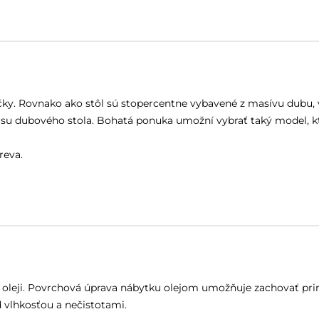
. Rovnako ako stôl sú stopercentne vybavené z masívu dubu, vy
rásu dubového stola. Bohatá ponuka umožní vybrať taký model, kt
reva.
m oleji. Povrchová úprava nábytku olejom umožňuje zachovať pr
 vlhkosťou a nečistotami.