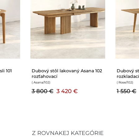
102
Dubový stôl lakovaný Rose 102
Dubový stôl l
rozkladací
101 rozkladací
( Rose/102
)
( Dab/st/101
)
1 550 €
1 395 €
1 050 €
945
Z ROVNAKEJ KATEGÓRIE