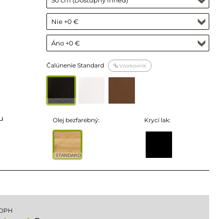
Čalúnenie Standard
Vzorkovník
STANDARD
u
Olej bezfarebný:
Krycí lak:
STANDARD
 DPH