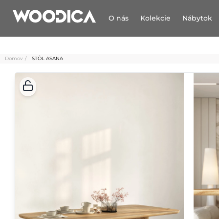
O nás
Kolekcie
Nábytok
Domov
STÔL ASANA