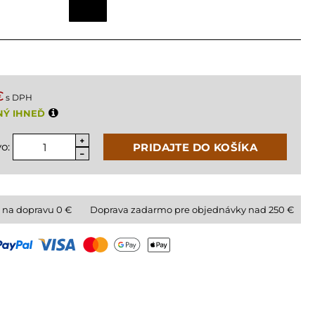
€
s DPH
NÝ IHNEĎ
o:
PRIDAJTE DO KOŠÍKA
 na dopravu
0
€
Doprava zadarmo pre objednávky nad 250 €