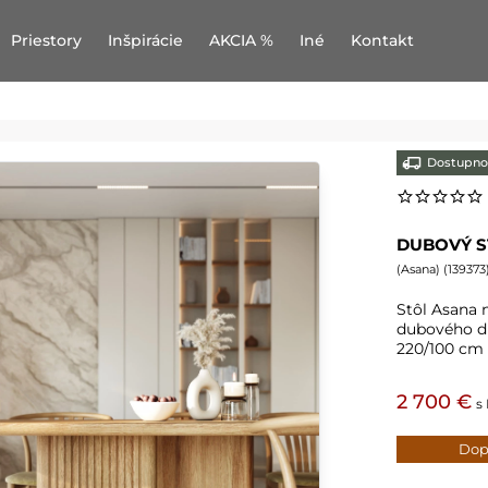
Priestory
Inšpirácie
AKCIA %
Iné
Kontakt
Dostupno
DUBOVÝ S
(
Asana
) (
139373
Stôl Asana 
dubového dr
220/100 cm 
2 700 €
s
Dop