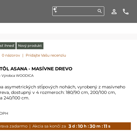
sť ihneď
Nový produkt
0 názorov
|
Pridajte Vašu recenziu
TÔL ASANA - MASÍVNE DREVO
) Výrobca WOODICA
na asymetrických stĺpových nohách, vyrobený z masívneho
eva, dostupný v 4 rozmeroch: 180/90 cm, 200/100 cm,
a 240/100 cm.
 DPH
3
10
30
09
rava zadarmo
| Akcia sa končí za
d :
h :
m :
s