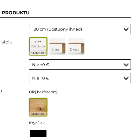
I PRODUKTU
 stolu
STANDARD
u
Olej bezfarebný:
STANDARD
Krycí lak: