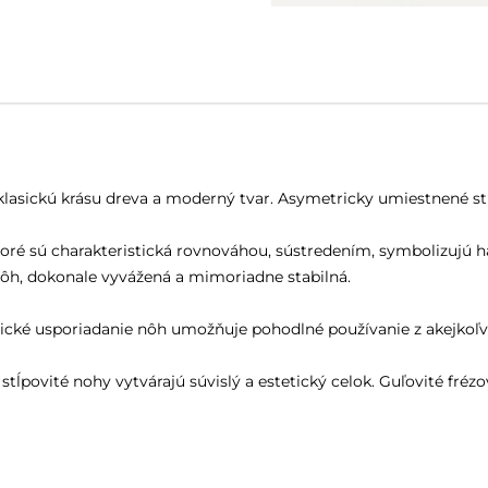
klasickú krásu dreva a moderný tvar. Asymetricky umiestnené st
ktoré sú charakteristická rovnováhou, sústredením, symbolizujú 
nôh, dokonale vyvážená a mimoriadne stabilná.
cké usporiadanie nôh umožňuje pohodlné používanie z akejkoľve
tĺpovité nohy vytvárajú súvislý a estetický celok. Guľovité fréz