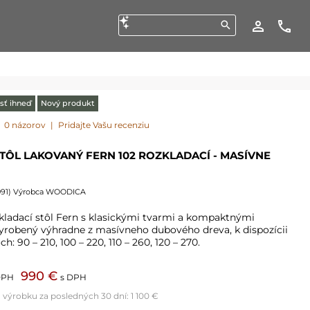
sť ihneď
Nový produkt
0 názorov
|
Pridajte Vašu recenziu
TÔL LAKOVANÝ FERN 102 ROZKLADACÍ - MASÍVNE
091
) Výrobca WOODICA
kladací stôl Fern s klasickými tvarmi a kompaktnými
robený výhradne z masívneho dubového dreva, k dispozícii
h: 90 – 210, 100 – 220, 110 – 260, 120 – 270.
990 €
DPH
s DPH
a výrobku za posledných 30 dní:
1 100 €