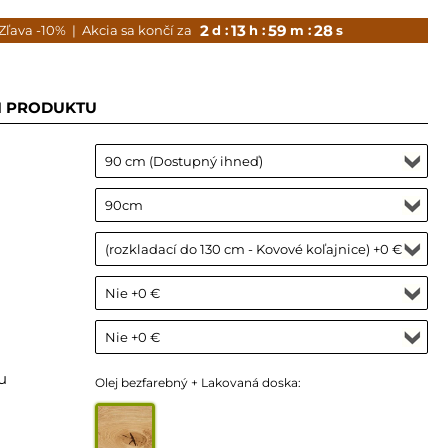
2
13
59
26
Zľava -10%
| Akcia sa končí za
d :
h :
m :
s
I PRODUKTU
u
Olej bezfarebný + Lakovaná doska: