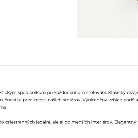
praktickým spoločníkom pri každodennom stolovaní. Klasický diza
zručnosti a precíznosti našich stolárov. Výnimočný vzhľad podčia
íma.
 priestranných jedální, ale aj do menších interiérov. Elegantn