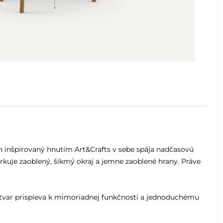
jn inšpirovaný hnutím Art&Crafts v sebe spája nadčasovú
rkuje zaoblený, šikmý okraj a jemne zaoblené hrany. Práve
ý tvar prispieva k mimoriadnej funkčnosti a jednoduchému