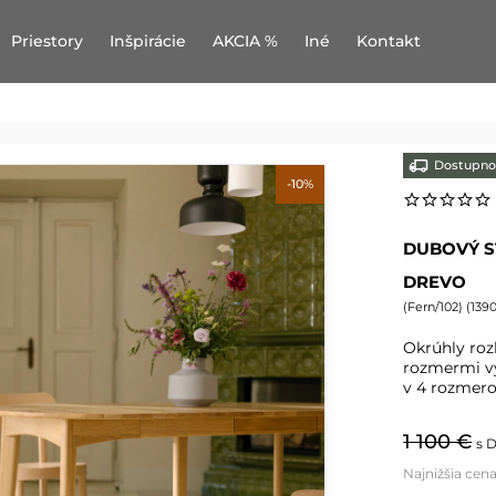
Priestory
Inšpirácie
AKCIA %
Iné
Kontakt
Dostupno
-10%
DUBOVÝ S
DREVO
(
Fern/102
) (
139
Okrúhly roz
rozmermi vy
v 4 rozmeroc
1 100 €
s 
Najnižšia cen