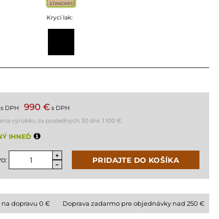
STANDARD
Krycí lak:
990 €
s DPH
s DPH
cena výrobku za posledných 30 dní:
1 100 €
NÝ IHNEĎ
o:
PRIDAJTE DO KOŠÍKA
 na dopravu
0
€
Doprava zadarmo pre objednávky nad 250 €