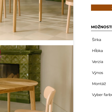
MOŽNOST
Šírka
Hĺbka
Verzia
Výnos
Montáž
Vyber farb