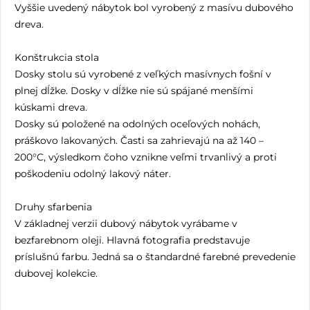
Vyššie uvedený nábytok bol vyrobený z masívu dubového
dreva.
Konštrukcia stola
Dosky stolu sú vyrobené z veľkých masívnych fošní v
plnej dĺžke. Dosky v dĺžke nie sú spájané menšími
kúskami dreva.
Dosky sú položené na odolných oceľových nohách,
práškovo lakovaných. Časti sa zahrievajú na až 140 –
200°C, výsledkom čoho vznikne veľmi trvanlivý a proti
poškodeniu odolný lakový náter.
Druhy sfarbenia
V základnej verzii dubový nábytok vyrábame v
bezfarebnom oleji. Hlavná fotografia predstavuje
príslušnú farbu. Jedná sa o štandardné farebné prevedenie
dubovej kolekcie.