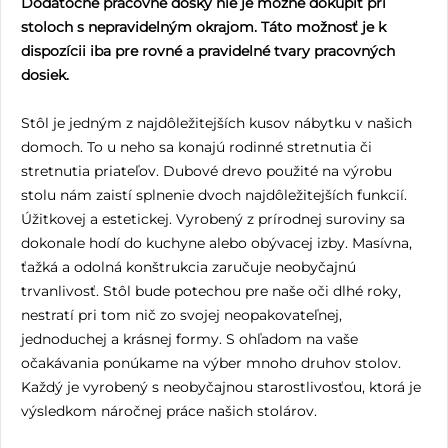
Dodatočné pracovné dosky nie je možné dokúpiť pri
stoloch s nepravidelným okrajom. Táto možnosť je k
dispozícii iba pre rovné a pravidelné tvary pracovných
dosiek.
Stôl je jedným z najdôležitejších kusov nábytku v našich
domoch. To u neho sa konajú rodinné stretnutia či
stretnutia priateľov. Dubové drevo použité na výrobu
stolu nám zaistí splnenie dvoch najdôležitejších funkcií.
Úžitkovej a estetickej. Vyrobený z prírodnej suroviny sa
dokonale hodí do kuchyne alebo obývacej izby. Masívna,
ťažká a odolná konštrukcia zaručuje neobyčajnú
trvanlivosť. Stôl bude potechou pre naše oči dlhé roky,
nestratí pri tom nič zo svojej neopakovateľnej,
jednoduchej a krásnej formy. S ohľadom na vaše
očakávania ponúkame na výber mnoho druhov stolov.
Každý je vyrobený s neobyčajnou starostlivosťou, ktorá je
výsledkom náročnej práce našich stolárov.