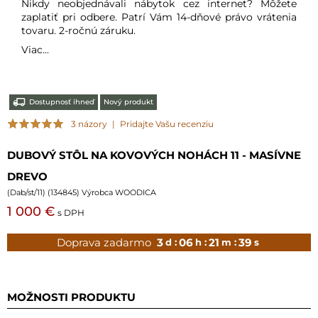
Nikdy neobjednávali nábytok cez internet? Môžete
zaplatiť pri odbere. Patrí Vám 14-dňové právo vrátenia
tovaru. 2-ročnú záruku.
Viac...
Dostupnosť ihneď
Nový produkt
3 názory
|
Pridajte Vašu recenziu
DUBOVÝ STÔL NA KOVOVÝCH NOHÁCH 11 - MASÍVNE
DREVO
(
Dab/st/11
) (
134845
) Výrobca WOODICA
1 000 €
s DPH
Doprava zadarmo
3
06
21
38
d :
h :
m :
s
MOŽNOSTI PRODUKTU