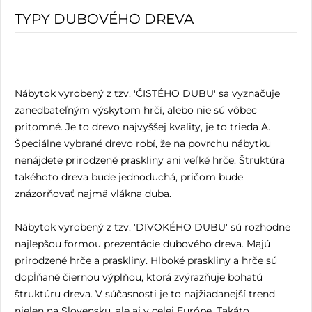
TYPY DUBOVÉHO DREVA
Nábytok vyrobený z tzv. 'ČISTÉHO DUBU' sa vyznačuje
zanedbateľným výskytom hrčí, alebo nie sú vôbec
pritomné. Je to drevo najvyššej kvality, je to trieda A.
Špeciálne vybrané drevo robí, že na povrchu nábytku
nenájdete prirodzené praskliny ani veľké hrče. Štruktúra
takéhoto dreva bude jednoduchá, pričom bude
znázorňovať najmä vlákna duba.
Nábytok vyrobený z tzv. 'DIVOKÉHO DUBU' sú rozhodne
najlepšou formou prezentácie dubového dreva. Majú
prirodzené hrče a praskliny. Hlboké praskliny a hrče sú
dopĺňané čiernou výplňou, ktorá zvýrazňuje bohatú
štruktúru dreva. V súčasnosti je to najžiadanejší trend
nielen na Slovensku, ale aj v celej Európe. Takáto