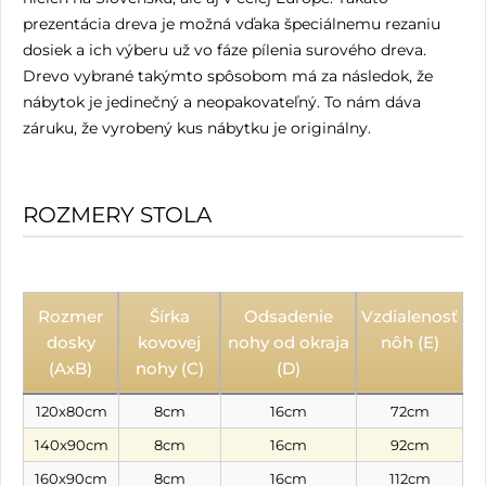
prezentácia dreva je možná vďaka špeciálnemu rezaniu
dosiek a ich výberu už vo fáze pílenia surového dreva.
Drevo vybrané takýmto spôsobom má za následok, že
nábytok je jedinečný a neopakovateľný. To nám dáva
záruku, že vyrobený kus nábytku je originálny.
ROZMERY STOLA
Rozmer
Šírka
Odsadenie
Vzdialenosť
dosky
kovovej
nohy od okraja
nôh (E)
(AxB)
nohy (C)
(D)
120x80cm
8cm
16cm
72cm
140x90cm
8cm
16cm
92cm
160x90cm
8cm
16cm
112cm