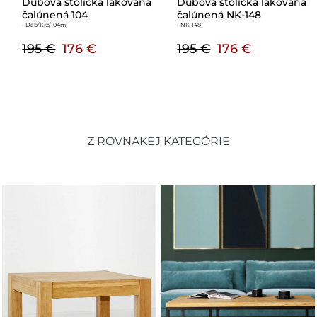
Dubová stolička lakovaná
Dubová stolička lakovaná 100
čalúnená NK-148
Eko koža
( NK-148
)
( Dab/Krz/100c
)
195 €
176 €
170 €
153 €
Z ROVNAKEJ KATEGÓRIE