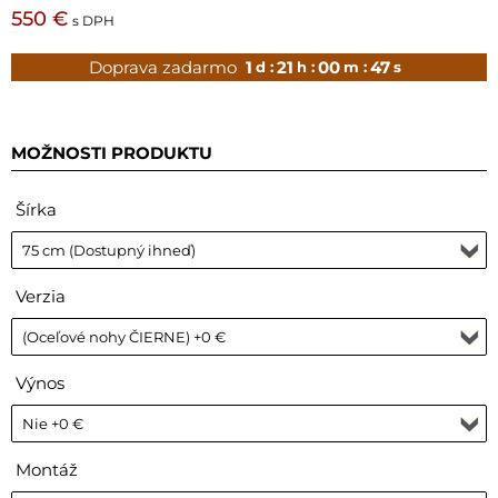
550 €
s DPH
Doprava zadarmo
1
21
00
46
d :
h :
m :
s
MOŽNOSTI PRODUKTU
Šírka
Verzia
Výnos
Montáž