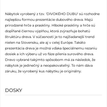
Nábytok vyrobený z tzv. 'DIVOKÉHO DUBU' sú rozhodne
najlepšou formou prezentácie dubového dreva. Majú
prirodzené hrče a praskliny. Hlboké praskliny a hrče sú
dopĺňané čiernou výplňou, ktorá zvýrazňuje bohatú
štruktúru dreva. V súčasnosti je to najžiadanejší trend
nielen na Slovensku, ale aj v celej Európe. Takáto
prezentácia dreva je možná vďaka špeciálnemu rezaniu
dosiek a ich výberu už vo fáze pílenia surového dreva.
Drevo vybrané takýmto spôsobom má za následok, že
nábytok je jedinečný a neopakovateľný. To nám dáva
záruku, že vyrobený kus nábytku je originálny.
DOSKY