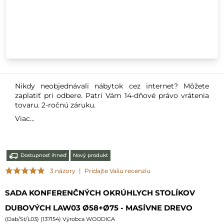
Nikdy neobjednávali nábytok cez internet? Môžete
zaplatiť pri odbere. Patrí Vám 14-dňové právo vrátenia
tovaru. 2-ročnú záruku.
Viac...
Dostupnosť ihneď
Nový produkt
3 názory
|
Pridajte Vašu recenziu
SADA KONFERENČNÝCH OKRÚHLYCH STOLÍKOV
DUBOVÝCH LAW03 Ø58+Ø75 - MASÍVNE DREVO
(
Dab/St/L03
) (
137154
) Výrobca WOODICA