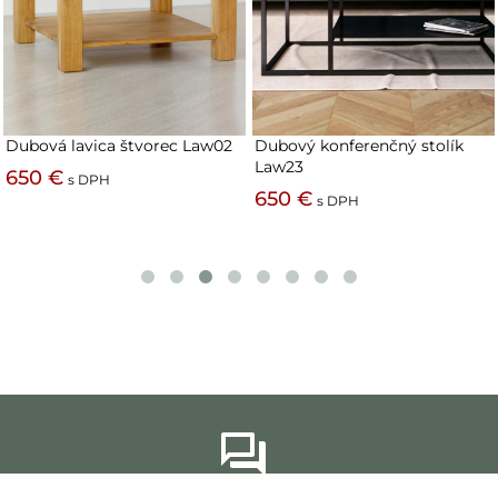
Dubová lavica štvorec Law02
Dubový konferenčný stolík
Law23
650 €
s DPH
650 €
s DPH