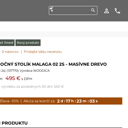
sť ihneď
Nový produkt
0 názorov
|
Pridajte Vašu recenziu
OČNÝ STOLÍK MALAGA 02 2S - MASÍVNE DREVO
-2s
) (
137770
) Výrobca WOODICA
495 €
PH
s DPH
a výrobku za posledných 30 dní:
550 €
2
17
23
01
Zľava -10%
| Akcia sa končí za
d :
h :
m :
s
I PRODUKTU