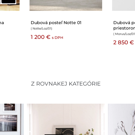
ndi Compact
Dubová posteľ Steel 02 na
Dubová pos
kovových nohách
( Japandi/Loz/0
( Steel/Loz/02
)
1 100 €
900 €
s DPH
Z ROVNAKEJ KATEGÓRIE