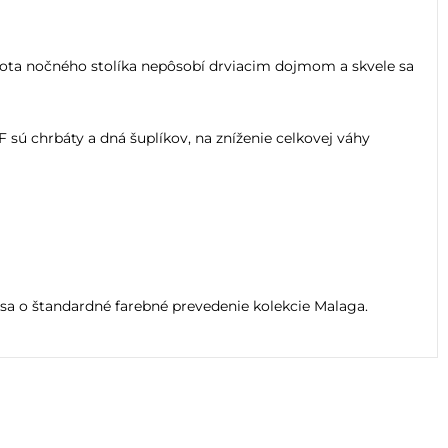
ota nočného stolíka nepôsobí drviacim dojmom a skvele sa
sú chrbáty a dná šuplíkov, na zníženie celkovej váhy
á sa o štandardné farebné prevedenie kolekcie Malaga.