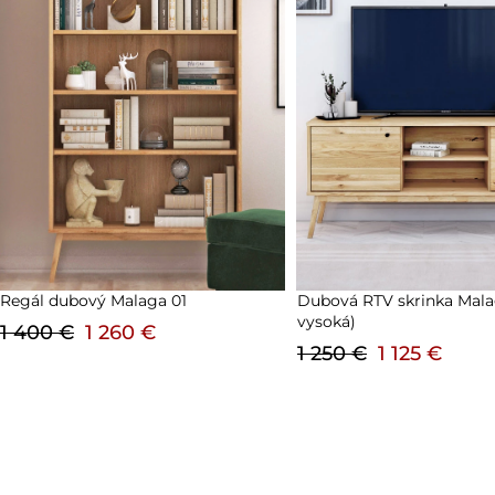
Dubová RTV skrinka Malaga 03 (2d
Dubová komoda Malaga 0
vysoká)
1 800 €
1 620 €
1 250 €
1 125 €