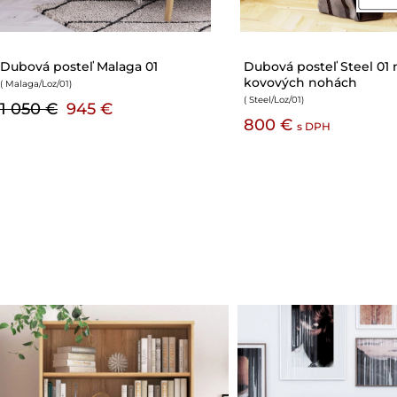
Dubová posteľ s úložným
Dubová posteľ Japa
priestorom Morus 01
01
( Morus/Loz/01
)
( JapandiCompact/Loz/01
)
2 850 €
1 100 €
s DPH
s DPH