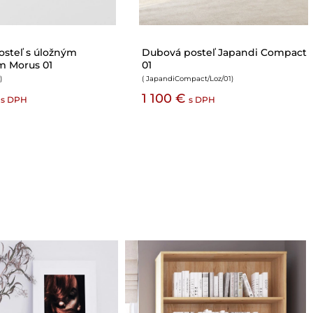
teľ Japandi 01
Dubová posteľ Morus 02 s
úložným priestorom
1
)
( Morus/Loz/02
)
990 €
1 850 €
s DPH