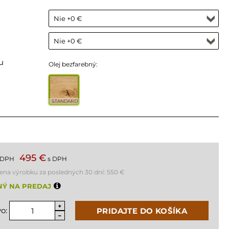
u
Olej bezfarebný:
STANDARD
495 €
 DPH
s DPH
cena výrobku za posledných 30 dní:
550 €
NÝ NA PREDAJ
o:
PRIDAJTE DO KOŠÍKA