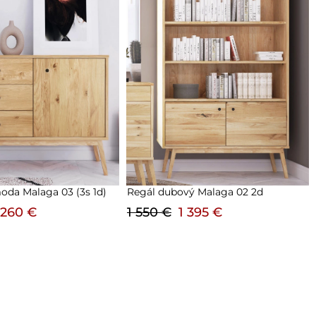
ý Malaga 02 2d
Kredenc dubový Malaga 02 2d
 395 €
1 600 €
1 440 €