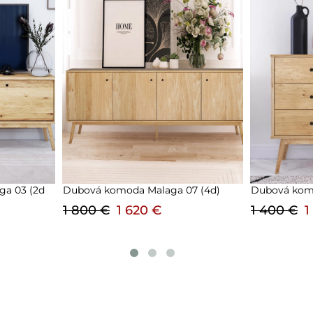
7 (4d)
Dubová komoda Malaga 03 (3s 1d)
Regál dubov
1 400 €
1 260 €
1 550 €
1