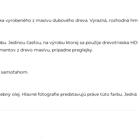
žka vyrobeného z masívu dubového dreva. Výrazná, rozhodná hm
. Jedinou časťou, na výrobu ktorej sa použije drevotrieska HDF 
entov z drevo masívu, prípadne preglejky.
 a samoťahom.
ebný olej. Hlavné fotografie predstavujú práve túto farbu. Jedn