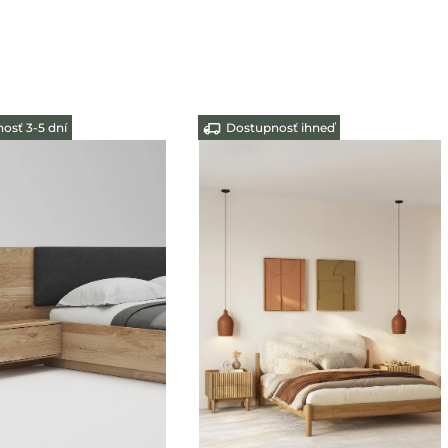
sť ihneď
Dostupnosť 3-5 dní
-10%