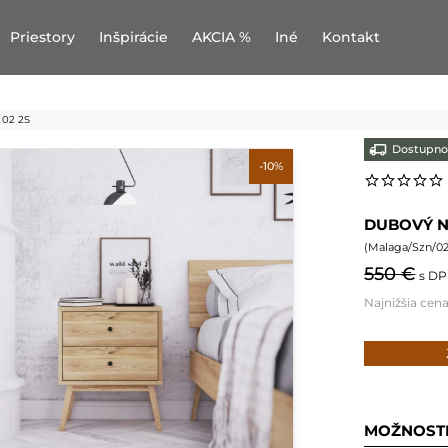
Priestory
Inšpirácie
AKCIA %
Iné
Kontakt
02 2S
Dostupno
-10%
DUBOVÝ N
(
Malaga/Szn/02
550 €
s D
Najnižšia cen
MOŽNOST