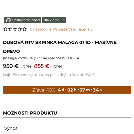
Dostupnosť ihneď
Nový produkt
0 názorov
|
Pridajte Vašu recenziu
DUBOVÁ RTV SKRINKA MALAGA 01 1D - MASÍVNE
DREVO
(
Malaga/Rtv/01-1d
) (
137784
) Výrobca WOODICA
950 €
855 €
s DPH
s DPH
Najnižšia cena výrobku za posledných 30 dní:
950 €
Zľava -10%
4
02
37
33
d :
h :
m :
s
MOŽNOSTI PRODUKTU
Výnos