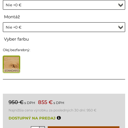
Montáž
Vyber farbu
Olej bezfarebný:
STANDARD
950 €
855 €
s DPH
s DPH
Najnižšia cena výrobku za posledných 30 dní:
950 €
DOSTUPNÝ NA PREDAJ