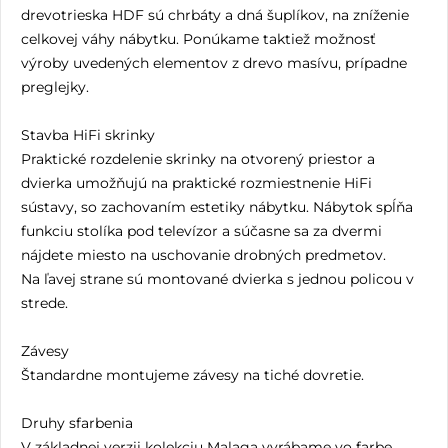
drevotrieska HDF sú chrbáty a dná šuplíkov, na zníženie
celkovej váhy nábytku. Ponúkame taktiež možnosť
výroby uvedených elementov z drevo masívu, prípadne
preglejky.
Stavba HiFi skrinky
Praktické rozdelenie skrinky na otvorený priestor a
dvierka umožňujú na praktické rozmiestnenie HiFi
sústavy, so zachovaním estetiky nábytku. Nábytok spĺňa
funkciu stolíka pod televízor a súčasne sa za dvermi
nájdete miesto na uschovanie drobných predmetov.
Na ľavej strane sú montované dvierka s jednou policou v
strede.
Závesy
Štandardne montujeme závesy na tiché dovretie.
Druhy sfarbenia
V základnej verzii kolekciu Malaga vyrábame vo farbe