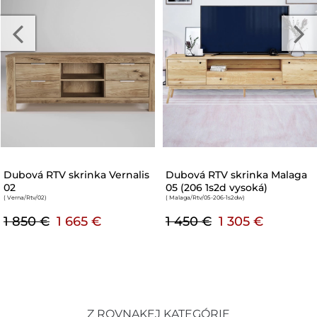
Dubová televízna skrinka
Dubová RTV skrinka Steel 02
Notte 62
(2d nízka)
( Notte/RTV/62-1d1s1w-144/60
)
( Steel/Rtv/02-2dn
)
1 800 €
1 100 €
s DPH
s DPH
Z ROVNAKEJ KATEGÓRIE