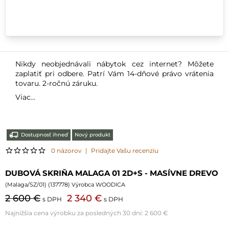
Nikdy neobjednávali nábytok cez internet? Môžete
zaplatiť pri odbere. Patrí Vám 14-dňové právo vrátenia
tovaru. 2-ročnú záruku.
Viac...
Dostupnosť ihneď
Nový produkt
0 názorov
|
Pridajte Vašu recenziu
DUBOVÁ SKRIŇA MALAGA 01 2D+S - MASÍVNE DREVO
(
Malaga/SZ/01
) (
137778
) Výrobca WOODICA
2 600 €
2 340 €
s DPH
s DPH
Najnižšia cena výrobku za posledných 30 dní:
2 600 €