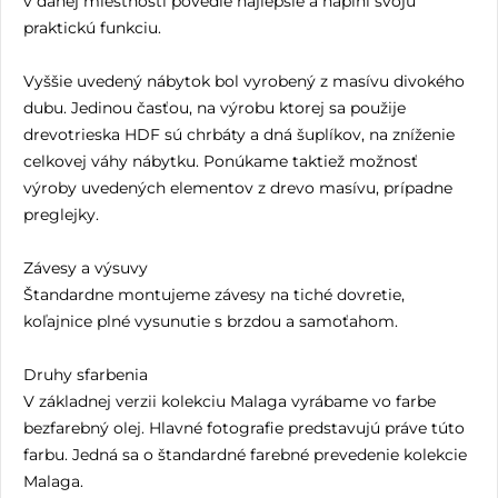
v danej miestnosti povedie najlepšie a naplní svoju
praktickú funkciu.
Vyššie uvedený nábytok bol vyrobený z masívu divokého
dubu. Jedinou časťou, na výrobu ktorej sa použije
drevotrieska HDF sú chrbáty a dná šuplíkov, na zníženie
celkovej váhy nábytku. Ponúkame taktiež možnosť
výroby uvedených elementov z drevo masívu, prípadne
preglejky.
Závesy a výsuvy
Štandardne montujeme závesy na tiché dovretie,
koľajnice plné vysunutie s brzdou a samoťahom.
Druhy sfarbenia
V základnej verzii kolekciu Malaga vyrábame vo farbe
bezfarebný olej. Hlavné fotografie predstavujú práve túto
farbu. Jedná sa o štandardné farebné prevedenie kolekcie
Malaga.