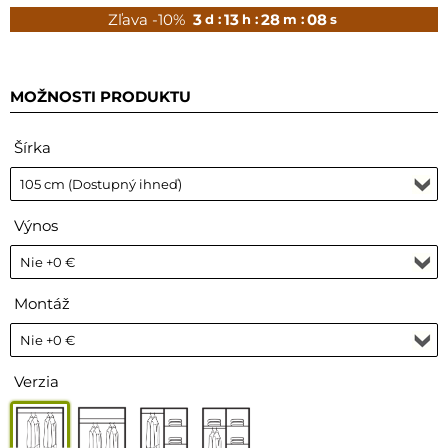
Zľava -10%
3
13
28
07
d :
h :
m :
s
MOŽNOSTI PRODUKTU
Šírka
Výnos
Montáž
Verzia