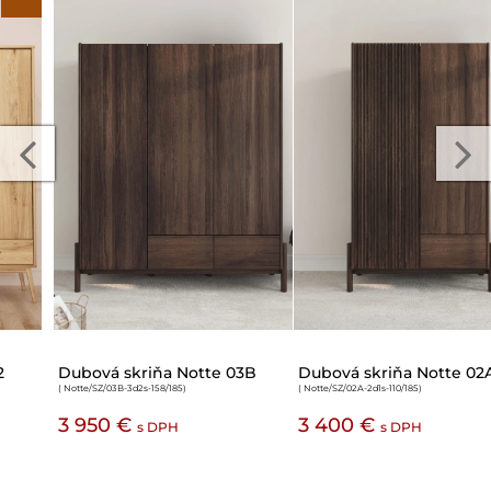
Dubová skriňa Notte 02A
Dubová skriňa Vernalis 01 2d
( Notte/SZ/02A-2d1s-110/185
)
( Verna/SZ/01
)
3 400 €
2 950 €
2 655 €
s DPH