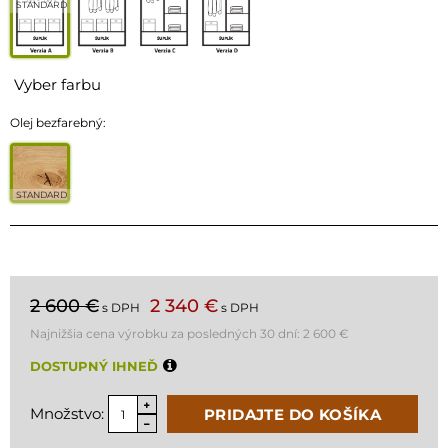
STANDARD
Vyber farbu
Olej bezfarebný:
STANDARD
2 600 €
2 340 €
s DPH
s DPH
Najnižšia cena výrobku za posledných 30 dní:
2 600 €
DOSTUPNÝ IHNEĎ
Množstvo:
PRIDAJTE DO KOŠÍKA