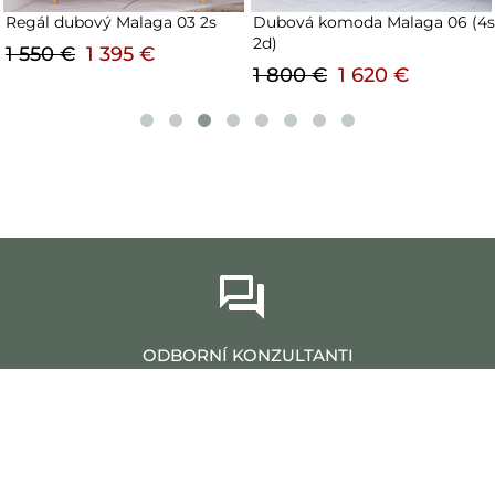
Dubová komoda Malaga 06 (4s
Regál dubový Malaga 01
2d)
1 400 €
1 260 €
1 800 €
1 620 €
ODBORNÍ KONZULTANTI
Naši konzultanti tvoria profesionálny tím ľudí,
ktorí vám poskytnú úplne vyčerpávajúce
odpovede a pomôžu vám vybrať to najlepšie.