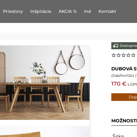
Priestory
Inšpirácie
AKCIA %
Iné
Kontakt
Dostupno
DUBOVÁ S
(
Dab/Krz/02c
) (
170 €
s DP
Dop
MOŽNOST
Šírka