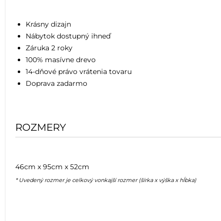
Krásny dizajn
Nábytok dostupný ihneď
Záruka 2 roky
100% masívne drevo
14-dňové právo vrátenia tovaru
Doprava zadarmo
ROZMERY
46cm x 95cm x 52cm
* Uvedený rozmer je celkový vonkajší rozmer (šírka x výška x hĺbka)