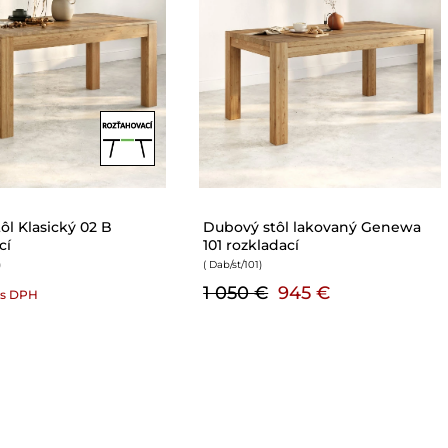
tôl Modern U 06
Dubový stôl lakovaný Gisli 102
cí
rozkladací
( Gisli/102
)
1 250 €
1 125 €
s DPH