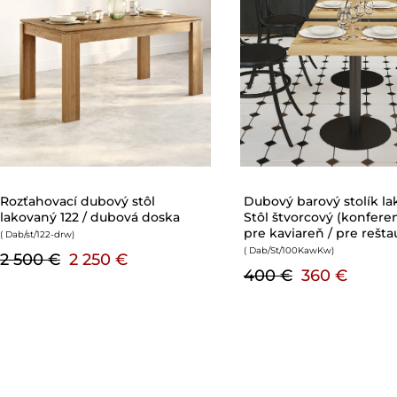
Guľatý dubový stôl 04
Guľatý dubový stôl lako
rozťahovací kovové koľajnice
rozťahovací kovové koľa
( Dab/st/04
)
( Dab/st/104
)
800 €
800 €
720 €
s DPH