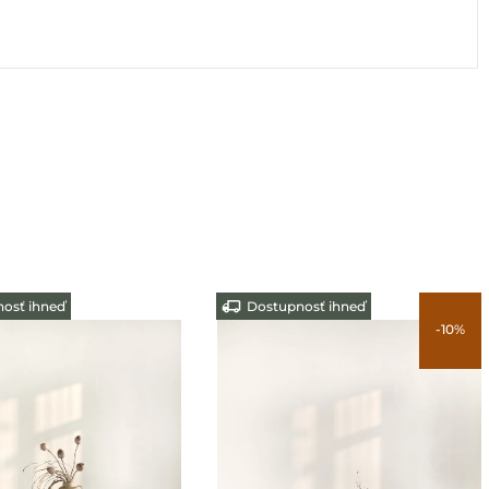
osť ihneď
Dostupnosť ihneď
-10%