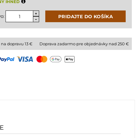
NÝ IHNEĎ
o:
PRIDAJTE DO KOŠÍKA
 na dopravu
13
€
Doprava zadarmo pre objednávky nad 250 €
E