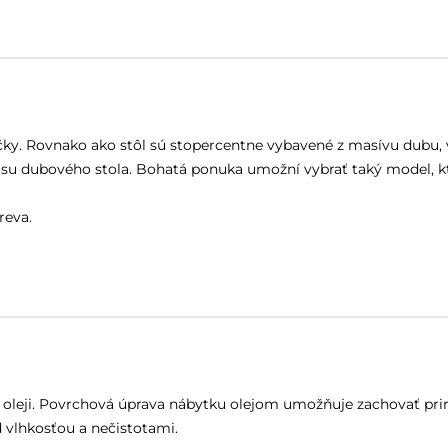
. Rovnako ako stôl sú stopercentne vybavené z masívu dubu, vy
rásu dubového stola. Bohatá ponuka umožní vybrať taký model, kt
reva.
m oleji. Povrchová úprava nábytku olejom umožňuje zachovať pr
 vlhkosťou a nečistotami.