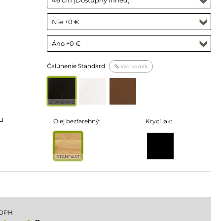
Čalúnenie Standard
Vzorkovník
STANDARD
u
Olej bezfarebný:
Krycí lak:
STANDARD
 DPH