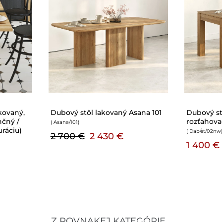
vaný 104
Dubový stôl lakovaný Fern 101
Dubový s
jnice
rozťahova
( Fern/101
)
( Dab/st/06
)
750 €
675 €
1 000 €
Z ROVNAKEJ KATEGÓRIE