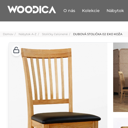
O nás
Kolekcie
Nábytok
Domov
Nábytok A-Z
Stoličky čalúnené
DUBOVÁ STOLIČKA 02 EKO KOŽA