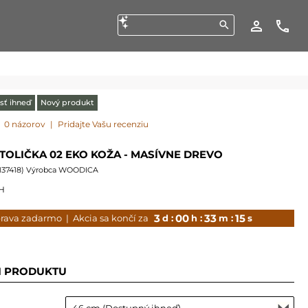
sť ihneď
Nový produkt
0 názorov
|
Pridajte Vašu recenziu
TOLIČKA 02 EKO KOŽA - MASÍVNE DREVO
137418
) Výrobca WOODICA
H
3
00
33
14
rava zadarmo
| Akcia sa končí za
d :
h :
m :
s
I PRODUKTU