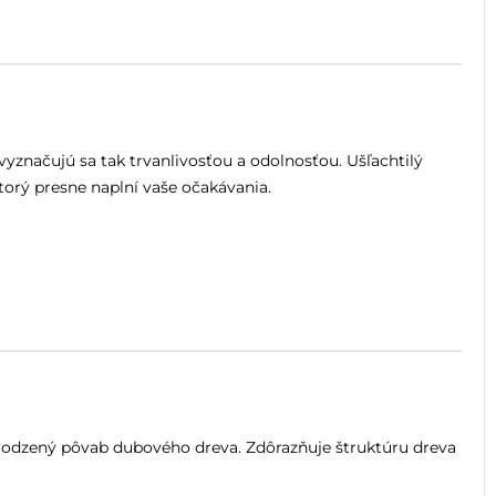
značujú sa tak trvanlivosťou a odolnosťou. Ušľachtilý
orý presne naplní vaše očakávania.
irodzený pôvab dubového dreva. Zdôrazňuje štruktúru dreva