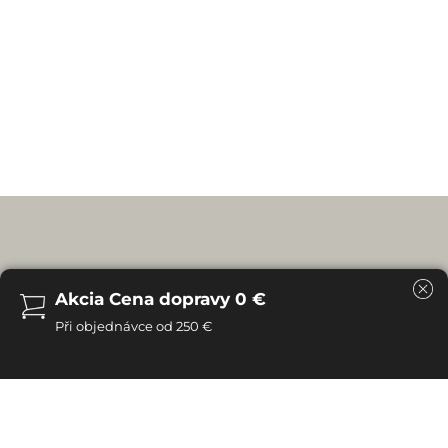
Akcia Cena dopravy 0 €
Při objednávce od 250 €
Spoľahlivosť, trvanlivosť a drsná krása prírody. Tieto
vlastnosti dokonale vystihujú kolekciu Silene. Každý