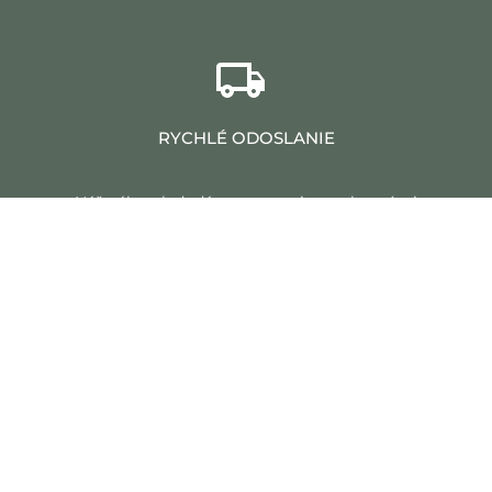
RYCHLÉ ODOSLANIE
Náš nábytok dodávame na miesto vlastnými
dopravnými prostriedkami, v krátkej dobe, so
zachovaním bezpečnosti zásielok.
BEZPEČNÉ PLATBY
Jednou z obľúbených foriem platieb za nakúpený