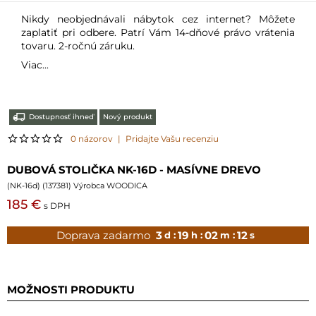
Nikdy neobjednávali nábytok cez internet? Môžete
zaplatiť pri odbere. Patrí Vám 14-dňové právo vrátenia
tovaru. 2-ročnú záruku.
Viac...
Dostupnosť ihneď
Nový produkt
0 názorov
|
Pridajte Vašu recenziu
DUBOVÁ STOLIČKA NK-16D - MASÍVNE DREVO
(
NK-16d
) (
137381
) Výrobca WOODICA
185 €
s DPH
Doprava zadarmo
3
19
02
10
d :
h :
m :
s
MOŽNOSTI PRODUKTU