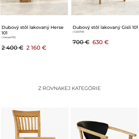
Stôl Nicea 27 dubový
Dubový stôl lakovaný
nerozkládací
Modern U 105
( nicea-27
)
( Dab/st/105
)
1 000 €
900 €
810 €
s DPH
Z ROVNAKEJ KATEGÓRIE