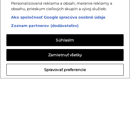
Personalizovaná reklama a obsah, meranie reklamy a
obsahu, prieskum cieľových skupín a vývoj služieb.
Z ROVNAKEJ KATEGÓRIE
Ako spoločnosť Google spracúva osobné údaje
Zoznam partnerov (dodávateľov)
Súhlasím
Zamietnuť všetky
Spravovať preferencie
Vitrína Notte 01
Regál Notte 01
2 750 €
800 €