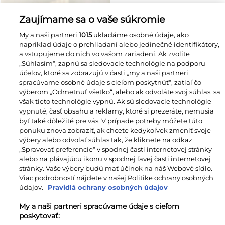
Zaujímame sa o vaše súkromie
My a naši partneri
1015
ukladáme osobné údaje, ako
napríklad údaje o prehliadaní alebo jedinečné identifikátory,
a vstupujeme do nich vo vašom zariadení. Ak zvolíte
„Súhlasím“, zapnú sa sledovacie technológie na podporu
účelov, ktoré sa zobrazujú v časti „my a naši partneri
spracúvame osobné údaje s cieľom poskytnúť“, zatiaľ čo
výberom „Odmetnuť všetko“, alebo ak odvoláte svoj súhlas, sa
však tieto technológie vypnú. Ak sú sledovacie technológie
vypnuté, časť obsahu a reklamy, ktoré si prezeráte, nemusia
byť také dôležité pre vás. V prípade potreby môžete túto
ponuku znova zobraziť, ak chcete kedykoľvek zmeniť svoje
výbery alebo odvolať súhlas tak, že kliknete na odkaz
Dubový stôl lakovaný
„Spravovať preferencie“ v spodnej časti internetovej stránky
Klasický 102 B rozťahovací
alebo na plávajúcu ikonu v spodnej ľavej časti internetovej
( Dab/st/102nw
)
stránky. Vaše výbery budú mať účinok na náš Webové sídlo.
1 400 €
1 260 €
Viac podrobností nájdete v našej Politike ochrany osobných
údajov.
Pravidlá ochrany osobných údajov
My a naši partneri spracúvame údaje s cieľom
poskytovať: