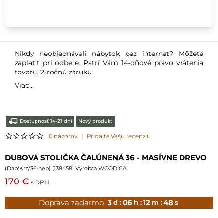
Nikdy neobjednávali nábytok cez internet? Môžete
zaplatiť pri odbere. Patrí Vám 14-dňové právo vrátenia
tovaru. 2-ročnú záruku.
Viac...
Dostupnosť 14-21 dní
Nový produkt
0 názorov
|
Pridajte Vašu recenziu
DUBOVÁ STOLIČKA ČALÚNENÁ 36 - MASÍVNE DREVO
(
Dab/Krz/36-heb
) (
138458
) Výrobca WOODICA
170 €
s DPH
Doprava zadarmo
3
06
12
46
d :
h :
m :
s