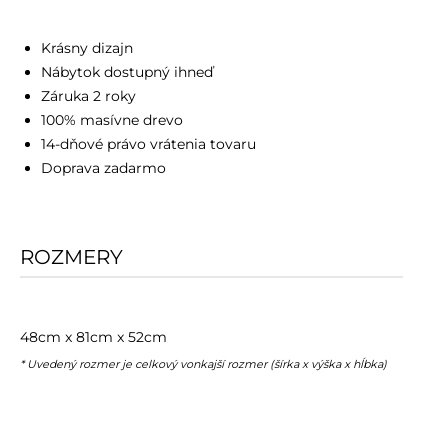
Krásny dizajn
Nábytok dostupný ihneď
Záruka 2 roky
100% masívne drevo
14-dňové právo vrátenia tovaru
Doprava zadarmo
ROZMERY
48cm x 81cm x 52cm
* Uvedený rozmer je celkový vonkajší rozmer (šírka x výška x hĺbka)