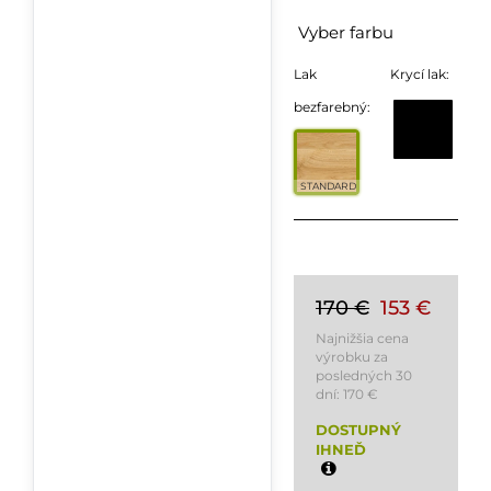
Vyber farbu
Lak
Krycí lak:
bezfarebný:
STANDARD
170 €
153 €
Najnižšia cena
výrobku za
posledných 30
dní:
170 €
DOSTUPNÝ
IHNEĎ