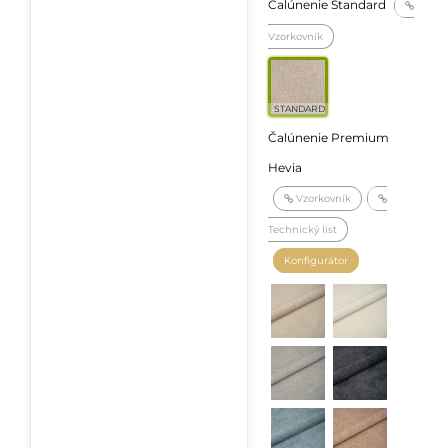
Čalúnenie Standard
Vzorkovník
STANDARD
Čalúnenie Premium
Hevia
Vzorkovník
Technický list
Konfigurátor