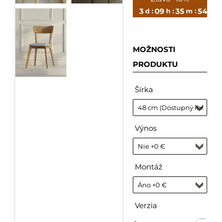
3
09
35
52
d :
h :
m :
s
MOŽNOSTI
PRODUKTU
Šírka
Výnos
Montáž
Verzia