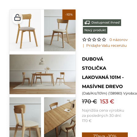
-10%
Dostupnosť ihneď
Nový produkt
0 názorov
|
Pridajte Vašu recenziu
DUBOVÁ
STOLIČKA
LAKOVANÁ 101M -
MASÍVNE DREVO
(
Dab/Krz/101m
) (
138980
) Výrob
170 €
153 €
Najnižšia cena výrobku
za posledných 30 dní:
170 €
Zľava -10%