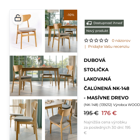
-10%
Dostupnosť ihneď
Nový produkt
0 názorov
|
Pridajte Vašu recenziu
DUBOVÁ
STOLIČKA
LAKOVANÁ
ČALÚNENÁ NK-148
- MASÍVNE DREVO
(
NK-148
) (
139212
) Výrobca WOOD
195 €
176 €
Najnižšia cena výrobku
za posledných 30 dní:
195
€