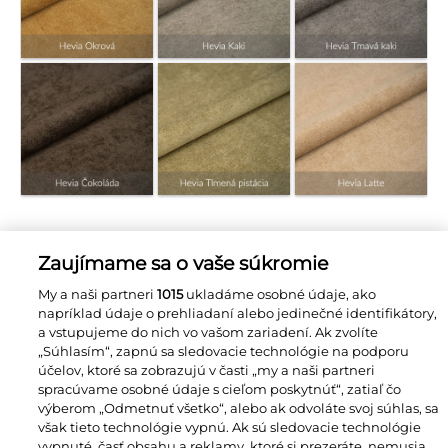
Zaujímame sa o vaše súkromie
My a naši partneri
1015
ukladáme osobné údaje, ako
napríklad údaje o prehliadaní alebo jedinečné identifikátory,
ČALÚNENIE PREMIUM BALOO
a vstupujeme do nich vo vašom zariadení. Ak zvolíte
„Súhlasím“, zapnú sa sledovacie technológie na podporu
účelov, ktoré sa zobrazujú v časti „my a naši partneri
spracúvame osobné údaje s cieľom poskytnúť“, zatiaľ čo
výberom „Odmetnuť všetko“, alebo ak odvoláte svoj súhlas, sa
však tieto technológie vypnú. Ak sú sledovacie technológie
vypnuté, časť obsahu a reklamy, ktoré si prezeráte, nemusia
byť také dôležité pre vás. V prípade potreby môžete túto