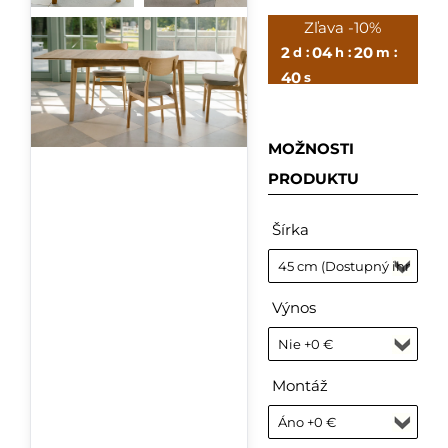
Zľava -10%
2
04
20
d :
h :
m :
39
s
MOŽNOSTI
PRODUKTU
Šírka
Výnos
Montáž