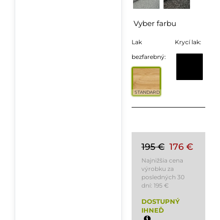
Vyber farbu
Lak
Krycí lak:
bezfarebný:
STANDARD
195 €
176 €
Najnižšia cena
výrobku za
posledných 30
dní:
195 €
DOSTUPNÝ
IHNEĎ