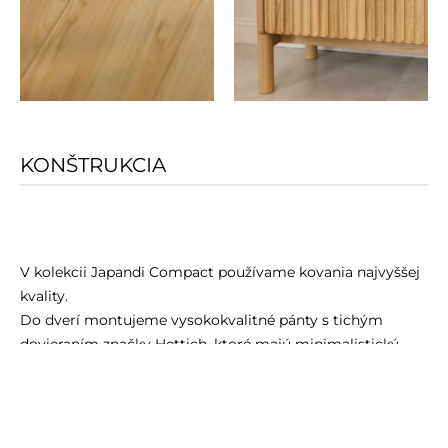
KONŠTRUKCIA
V kolekcii Japandi Compact používame kovania najvyššej
kvality.
Do dverí montujeme vysokokvalitné pánty s tichým
dovieraním značky Hettich, ktoré majú minimalistický
vzhľad a zabezpečujú hladký, tichý chod.
Pre väčšiu stabilitu a bezpečnosť používania je súčasťou
nábytku nevyhnutná montážna súprava s uholníkmi na