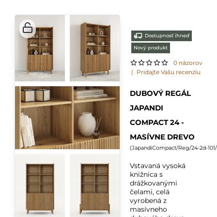
Dostupnosť ihneď
Nový produkt
0 názorov
|
Pridajte Vašu recenziu
DUBOVÝ REGÁL
JAPANDI
COMPACT 24 -
MASÍVNE DREVO
(
JapandiCompact/Reg/24-2d-101/
Vstavaná vysoká
knižnica s
drážkovanými
čelami, celá
vyrobená z
masívneho