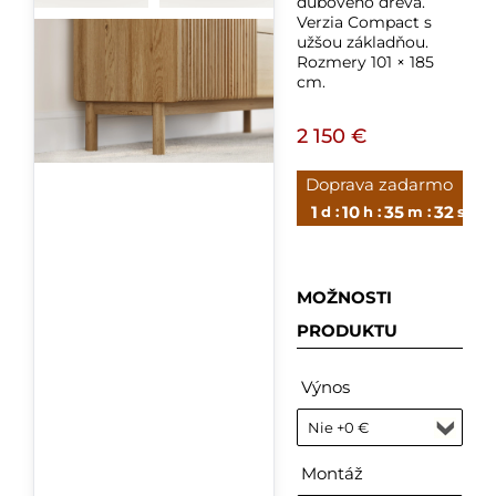
dubového dreva.
Verzia Compact s
užšou základňou.
Rozmery 101 × 185
cm.
2 150 €
Doprava zadarmo
1
10
35
31
d :
h :
m :
s
MOŽNOSTI
PRODUKTU
Výnos
Montáž