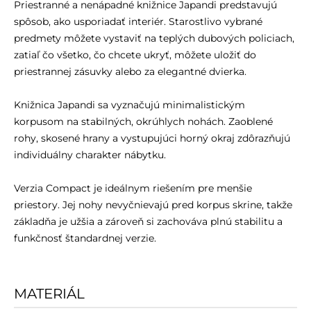
Priestranné a nenápadné knižnice Japandi predstavujú
spôsob, ako usporiadať interiér. Starostlivo vybrané
predmety môžete vystaviť na teplých dubových policiach,
zatiaľ čo všetko, čo chcete ukryť, môžete uložiť do
priestrannej zásuvky alebo za elegantné dvierka.
Knižnica Japandi sa vyznačujú minimalistickým
korpusom na stabilných, okrúhlych nohách. Zaoblené
rohy, skosené hrany a vystupujúci horný okraj zdôrazňujú
individuálny charakter nábytku.
Verzia Compact je ideálnym riešením pre menšie
priestory. Jej nohy nevyčnievajú pred korpus skrine, takže
základňa je užšia a zároveň si zachováva plnú stabilitu a
funkčnosť štandardnej verzie.
MATERIÁL