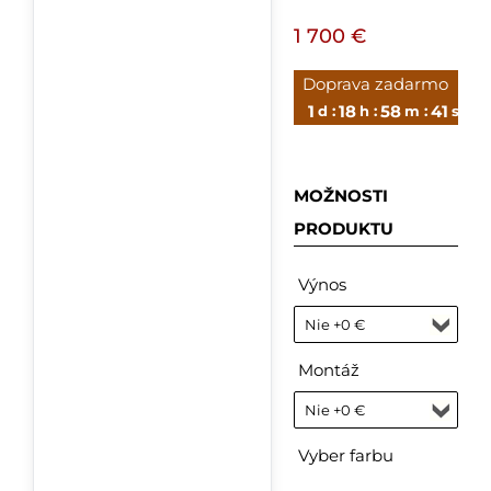
1 700 €
Doprava zadarmo
1
18
58
41
d :
h :
m :
s
MOŽNOSTI
PRODUKTU
Výnos
Montáž
Vyber farbu