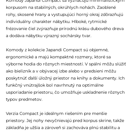
Komody Japandi Compact sa vyznačujú minimalistickým
korpusom na stabilných, okrúhlych nohách. Zaoblené
rohy, skosené hrany a vystupujúci horný okraj zdôrazňujú
individuálny charakter nábytku. Hlboké, rytmické
frézovanie čiel zvýrazňuje prírodnú krásu dubového dreva
a dodáva nábytku výrazný sochársky tvar.
Komody z kolekcie Japandi Compact sú objemné,
ergonomické a majú kompaktné rozmery, ktoré sa
výborne hodia do rôznych miestností. V spálni môžu slúžiť
ako bielizník a v obývacej izbe alebo v predsieni môžu
poskytnúť ďalší úložný priestor na knihy a dokumenty. Ich
funkčný vnútrajšok bol navrhnutý na optimálne
usporiadanie priestoru, čo umožňuje uskladnenie rôznych
typov predmetov.
Verzia Compact je ideálnym riešením pre menšie
priestory. Jej nohy nevyčnievajú pred korpus skrine, takže
základňa je užšia a zároveň si zachováva plnú stabilitu a