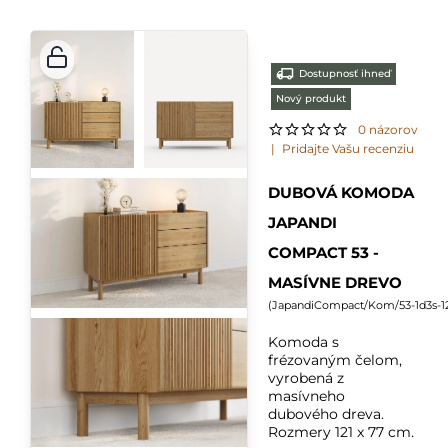
Dostupnosť ihneď
Nový produkt
0 názorov
|
Pridajte Vašu recenziu
DUBOVÁ KOMODA
JAPANDI
COMPACT 53 -
MASÍVNE DREVO
(
JapandiCompact/Kom/53-1d3s-12
Komoda s
frézovaným čelom,
vyrobená z
masívneho
dubového dreva.
Rozmery 121 x 77 cm.